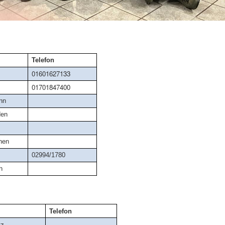
Telefon
01601627133
01701847400
nn
den
hen
g
02994/1780
h
me
Telefon
tz