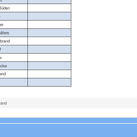
Rüden
e
er
äfers
ebrand
f
e
ecke
and
tand