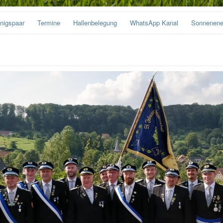
nigspaar
Termine
Hallenbelegung
WhatsApp Kanal
Sonnenene