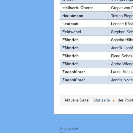
Gregor von 
stellvertr
. Oberst
Tristan Fieg
Hauptmann
Lennart Köst
Leutnant
Stephan Sch
Feldwebel
Sascha Hill
Fähnrich
Jannik Lohof
Fähnrich
Rene Schak
Fähnrich
Andre Wien
Fähnrich
Lasse Schol
Zuganführer
Jannis Nolte
Zuganführer
Aktuelle Seite:
Startseite
der Vors
Impressum